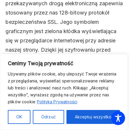
przekazywanych drogą elektroniczną zapewnia
stosowany przez nas 128-bitowy protokół
bezpieczeństwa SSL. Jego symbolem
graficznym jest zielona kłódka wyświetlająca
się w przeglądarce internetowej przy adresie
naszej strony. Dzięki jej szyfrowaniu przed
przesłaniem, możesz mieć pewność, iż
Cenimy Twoją prywatność
wchodzisz na naszą stronę, która nie została w
Używamy plików cookie, aby ulepszyć Twoje wrażenia
żaden sposób zmodyfikowana w trakcie, gdy
z przeglądania, wyświetlać spersonalizowane reklamy
podróżowała do Ciebie przez Internet.
lub treści i analizować nasz ruch. Klikając „Akceptuj
wszystko”, wyrażasz zgodę na używanie przez nas
Pamiętaj że Ty jako Użytkownik powinieneś
plików cookie
Polityka Prywatności
jednocześnie dochować staranności w
OK
Odrzuć
Akceptuj wszystko
zabezpieczeniu swoich danych osobowych
przekazywanych w ramach sieci Internet, w