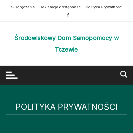
Przejdź
e-Doręczenia
Deklaracja dostępności
Polityka Prywatności
do
treści
Środowiskowy Dom Samopomocy w
Tczewie
POLITYKA PRYWATNOŚCI